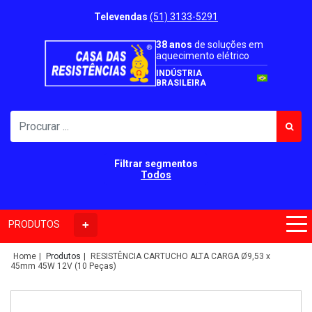
Televendas
(51) 3133-5291
38 anos
de soluções em
aquecimento elétrico
INDÚSTRIA
BRASILEIRA
Filtrar segmentos
Todos
PRODUTOS
Home
Produtos
RESISTÊNCIA CARTUCHO ALTA CARGA Ø9,53 x
45mm 45W 12V (10 Peças)