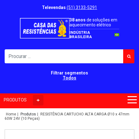
Televendas
(51) 3133-5291
38 anos
de soluções em
aquecimento elétrico
INDÚSTRIA
BRASILEIRA
Filtrar segmentos
Todos
PRODUTOS
Home
Produtos
RESISTÊNCIA CARTUCHO ALTA CARGA Ø10 x 47mm
60W 24V (10 Peças)