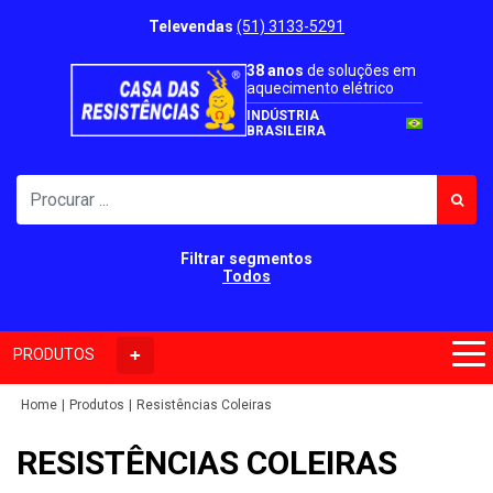
Televendas
(51) 3133-5291
38 anos
de soluções em
aquecimento elétrico
INDÚSTRIA
BRASILEIRA
Filtrar segmentos
Todos
PRODUTOS
Home
Produtos
Resistências Coleiras
RESISTÊNCIAS COLEIRAS