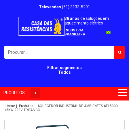
Televendas
(51) 3133-5291
38 anos
de soluções em
aquecimento elétrico
INDÚSTRIA
BRASILEIRA
Filtrar segmentos
Todos
PRODUTOS
Home
Produtos
AQUECEDOR INDUSTRIAL DE AMBIENTES AT15000
15KW 220V TRIFÁSICO