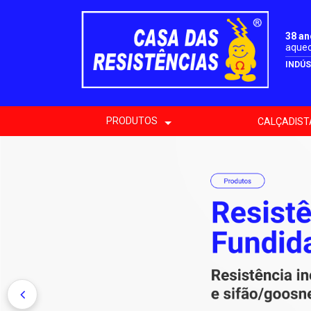
38 a
aquec
INDÚS
PRODUTOS
CALÇADIST