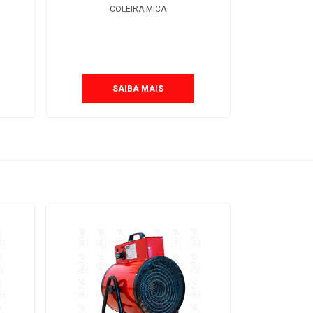
EX
COLEIRA MICA
SAIBA MAIS