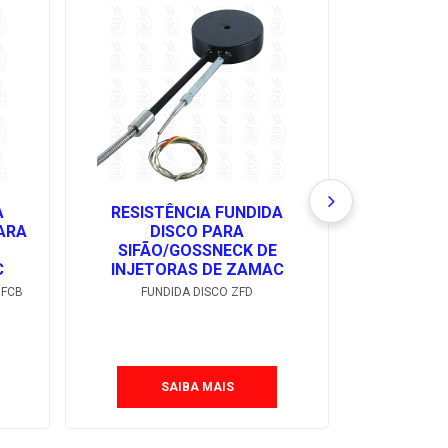
A
RESISTÊNCIA FUNDIDA
RESIST
PARA
DISCO PARA
CILÍ
SIFÃO/GOSSNECK DE
PROLU
C
INJETORAS DE ZAMAC
INJETO
ZFCB
FUNDIDA DISCO ZFD
FUNDID
SAIBA MAIS
S