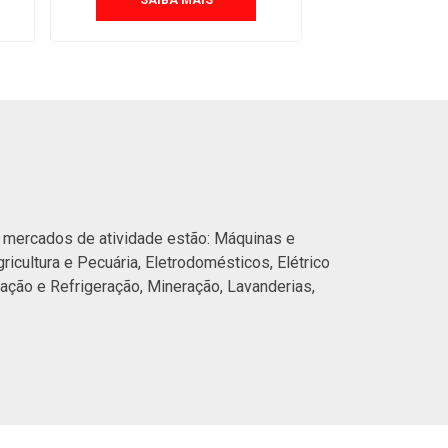
SAIBA MAIS
SAIBA
s mercados de atividade estão: Máquinas e
icultura e Pecuária, Eletrodomésticos, Elétrico
zação e Refrigeração, Mineração, Lavanderias,