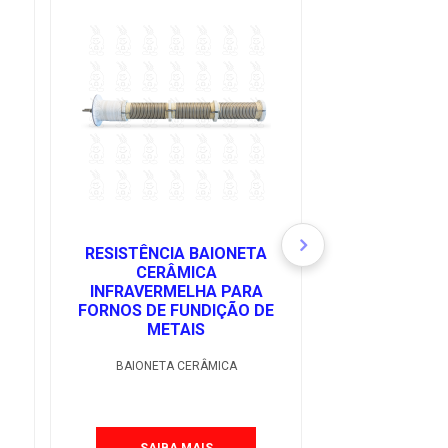
RESISTÊNCIA BAIONETA
RESISTÊNCI
CERÂMICA
FENDILH
INFRAVERMELHA PARA
MOLDES E 
FORNOS DE FUNDIÇÃO DE
METAIS
CARTUCHO F
BAIONETA CERÂMICA