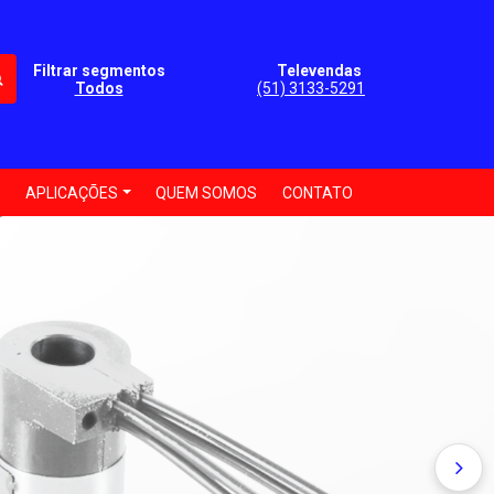
Filtrar segmentos
Televendas
Todos
(51) 3133-5291
O
APLICAÇÕES
QUEM SOMOS
CONTATO