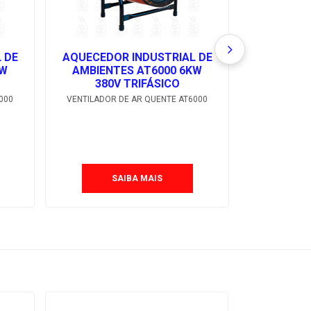
 DE
AQUECEDOR INDUSTRIAL DE
AQUECEDO
KW
AMBIENTES AT6000 6KW
AMBIEN
380V TRIFÁSICO
380
000
VENTILADOR DE AR QUENTE AT6000
VENTILADOR
SAIBA MAIS
S