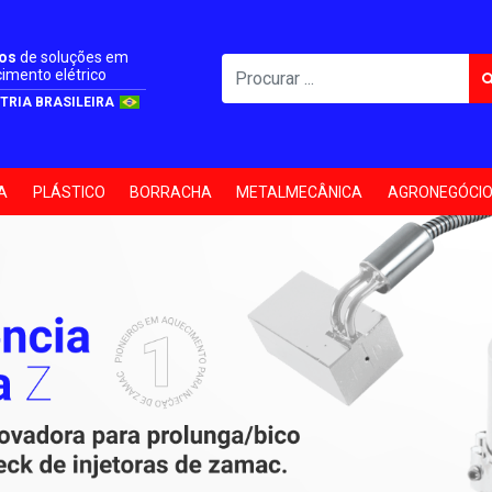
nos
de soluções em
imento elétrico
TRIA BRASILEIRA
A
PLÁSTICO
BORRACHA
METALMECÂNICA
AGRONEGÓCI